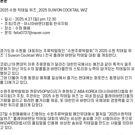
본문
2025 수원 칵테일 위즈_2025 SUWON COCKTAIL WIZ
• 일시 - 2025.4.27 (일) pm 12:30
• 주최/주관 - 아시아바텐더협회 한국지회
• 장소 - 수원 메쎄
• 문의
felix0737@naver.com
경기도와 수원을 대표하는 주류박람회인 “수원주류박람회”가 2025 수원 칵테일 위
즈’ ( Suwon Cocktail Wiz ) 전국 플레어 바텐딩 칵테일 대회’을 개최한다.
코로나19 팬데믹 이후 주류문화가 달라진 대한민국에서는 예전과 같이 폭격식 음주
문화가 아닌 저도수의 알콜들과 바텐더들만의 스토리와 노력이 담겨있는 칵테일이 유
행하고 있다
그와 더불어 각종 동영상 매체를 일상에서 즐기는 현대에는 퍼포먼스 동영상이 인기
를 더해가고 있다.
수원주류박람회와 까뮤VSOP보더리가 후원하고 ABA KOREA (아시아바텐더협회 한
국지회)가 주최, 주관하는 ‘2025 수원 칵테일 위즈’는 국내 정상급 플레어바텐더들의
기량을 알리고 화려한 볼거리를 제공, 또 대한민국 바텐더의 국제대회 경쟁력을 갖기
위한 취지로 열리게 되었다.
27일 수원메쎄에서 진행하는 수원주류박람회 메인무대에서 펼쳐질 “2025수원칵테
일위즈“ 플레어바텐딩 칵테일 대회의 WIZ는 비상한 솜씨를 가진 사람이라는 뜻으로
WIZARD(마법사)의 줄임말을 인용해 비상한 솜씨로 칵테일을 만드는 사람을 의미하
고 있다.