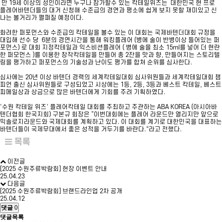
만 19세 이상의 성인이라면 누구나 참가할수 있는 칵테일위즈는 대한민국 현 프로
플레어바텐더들의 대거 신청해 수준급의 경연과 평소에 쉽게 보지 못할 재미있고 신
나는 볼거리가 펼펴질 예정이다.
화려한 퍼포먼스와 수준급의 칵테일을 볼수 있는 이 대회는 국제바텐더대회 규정을
대입해 선수 당 6분의 경연시간을 통해 워킹플레어 (병에 술이 반병이상 들어있는 퍼
포먼스) 로 대회 지정칵테일과 익스비션플레어 ( 병에 술을 최소 15ml를 넣어 더 현란
한 퍼모먼스 )를 이용한 창작칵테일을 만들어 총 2잔을 맛과 향, 만들어지는 스토리텔
링을 평가하고 퍼포먼스의 기술성과 난이도 평가를 합쳐 순위를 심사한다.
심사에는 20년 이상 바텐더 경력의 세계칵테일대회 심사위원들과 세계칵테일대회 챔
피언 출신 심사위원들로 구성되었고 시상에는 1등, 2등, 3등과 베스트 칵테일, 베스트
피메일상과 상금으로 많은 바텐더에게 기회를 주려 기획하였다.
‘수원 칵테일 위즈‘ 플레어칵테일 대회를 주최하고 주관하는 ABA KOREA (아시아바
텐더협회 한국지회) 구본규 회장은 ”이번대회에는 플레어 라운드만 열리지만 앞으로
믹솔로지라운드와 국제대회를 계획하고 있다. 이 대회를 계기로 대한민국을 대표하는
바텐더들이 국제무대에서 좋은 성적을 거두기를 바란다.“라고 전했다.
목록
이전글
[2025 수원주류박람회] 현장 이벤트 안내
25.04.23
다음글
[2025 수원주류박람회] 브랜드라인업 2차 공개
25.04.12
댓글
0
댓글목록